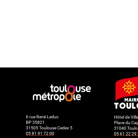
6 rue René Leduc
Hôtel de Vill
BP 35821
Place du Cap
31505 Toulouse Cedex 5
31040 Toulo
05 81 91 72 00
05 61 22 29