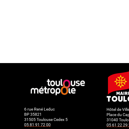
6 rue René Leduc
Hôtel de Vill
BP 35821
Place du Cap
31505 Toulouse Cedex 5
31040 Toulo
05 81 91 72 00
05 61 22 29