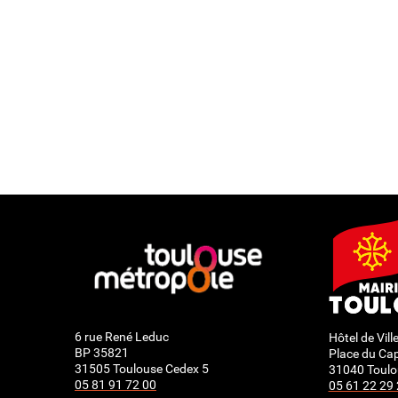
6 rue René Leduc
Hôtel de Vill
BP 35821
Place du Cap
31505 Toulouse Cedex 5
31040 Toulo
05 81 91 72 00
05 61 22 29